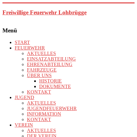
Zum
Inhalt
Freiwillige Feuerwehr Lohbrügge
springen
Menü
START
FEUERWEHR
AKTUELLES
EINSATZABTEILUNG
EHRENABTEILUNG
FAHRZEUGE
ÜBER UNS
HISTORIE
DOKUMENTE
KONTAKT
JUGEND
AKTUELLES
JUGENDFEUERWEHR
INFORMATION
KONTAKT
VEREIN
AKTUELLES
DER VEREIN