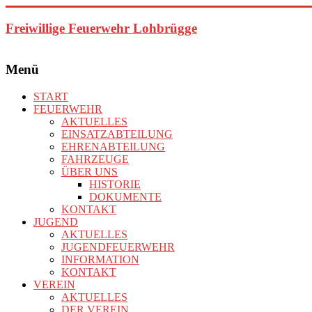
Zum
Inhalt
Freiwillige Feuerwehr Lohbrügge
springen
Menü
START
FEUERWEHR
AKTUELLES
EINSATZABTEILUNG
EHRENABTEILUNG
FAHRZEUGE
ÜBER UNS
HISTORIE
DOKUMENTE
KONTAKT
JUGEND
AKTUELLES
JUGENDFEUERWEHR
INFORMATION
KONTAKT
VEREIN
AKTUELLES
DER VEREIN