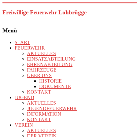
Zum
Inhalt
Freiwillige Feuerwehr Lohbrügge
springen
Menü
START
FEUERWEHR
AKTUELLES
EINSATZABTEILUNG
EHRENABTEILUNG
FAHRZEUGE
ÜBER UNS
HISTORIE
DOKUMENTE
KONTAKT
JUGEND
AKTUELLES
JUGENDFEUERWEHR
INFORMATION
KONTAKT
VEREIN
AKTUELLES
DER VEREIN