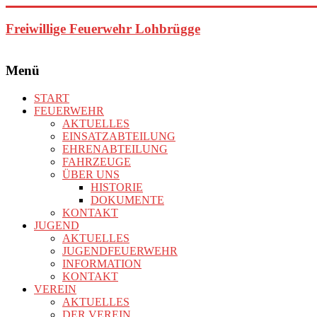
Zum
Inhalt
Freiwillige Feuerwehr Lohbrügge
springen
Menü
START
FEUERWEHR
AKTUELLES
EINSATZABTEILUNG
EHRENABTEILUNG
FAHRZEUGE
ÜBER UNS
HISTORIE
DOKUMENTE
KONTAKT
JUGEND
AKTUELLES
JUGENDFEUERWEHR
INFORMATION
KONTAKT
VEREIN
AKTUELLES
DER VEREIN