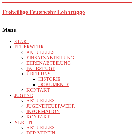
Zum
Inhalt
Freiwillige Feuerwehr Lohbrügge
springen
Menü
START
FEUERWEHR
AKTUELLES
EINSATZABTEILUNG
EHRENABTEILUNG
FAHRZEUGE
ÜBER UNS
HISTORIE
DOKUMENTE
KONTAKT
JUGEND
AKTUELLES
JUGENDFEUERWEHR
INFORMATION
KONTAKT
VEREIN
AKTUELLES
DER VEREIN