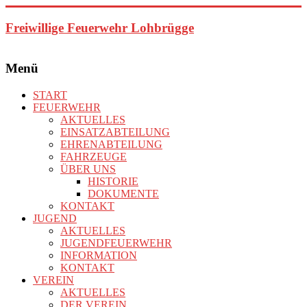
Zum
Inhalt
Freiwillige Feuerwehr Lohbrügge
springen
Menü
START
FEUERWEHR
AKTUELLES
EINSATZABTEILUNG
EHRENABTEILUNG
FAHRZEUGE
ÜBER UNS
HISTORIE
DOKUMENTE
KONTAKT
JUGEND
AKTUELLES
JUGENDFEUERWEHR
INFORMATION
KONTAKT
VEREIN
AKTUELLES
DER VEREIN