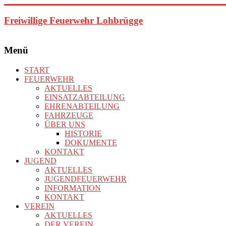
Zum
Inhalt
Freiwillige Feuerwehr Lohbrügge
springen
Menü
START
FEUERWEHR
AKTUELLES
EINSATZABTEILUNG
EHRENABTEILUNG
FAHRZEUGE
ÜBER UNS
HISTORIE
DOKUMENTE
KONTAKT
JUGEND
AKTUELLES
JUGENDFEUERWEHR
INFORMATION
KONTAKT
VEREIN
AKTUELLES
DER VEREIN