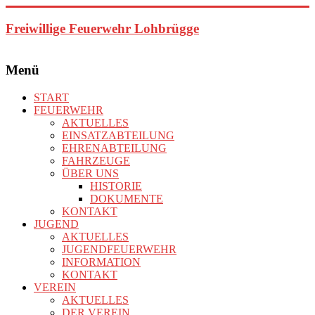
Zum
Inhalt
Freiwillige Feuerwehr Lohbrügge
springen
Menü
START
FEUERWEHR
AKTUELLES
EINSATZABTEILUNG
EHRENABTEILUNG
FAHRZEUGE
ÜBER UNS
HISTORIE
DOKUMENTE
KONTAKT
JUGEND
AKTUELLES
JUGENDFEUERWEHR
INFORMATION
KONTAKT
VEREIN
AKTUELLES
DER VEREIN