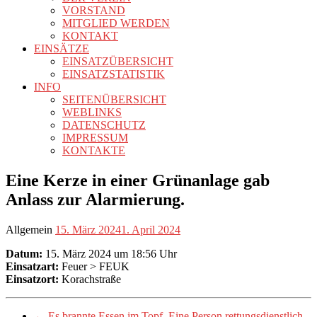
VORSTAND
MITGLIED WERDEN
KONTAKT
EINSÄTZE
EINSATZÜBERSICHT
EINSATZSTATISTIK
INFO
SEITENÜBERSICHT
WEBLINKS
DATENSCHUTZ
IMPRESSUM
KONTAKTE
Eine Kerze in einer Grünanlage gab
Anlass zur Alarmierung.
Allgemein
15. März 2024
1. April 2024
Datum:
15. März 2024 um 18:56 Uhr
Einsatzart:
Feuer > FEUK
Einsatzort:
Korachstraße
←
Es brannte Essen im Topf. Eine Person rettungsdienstlich