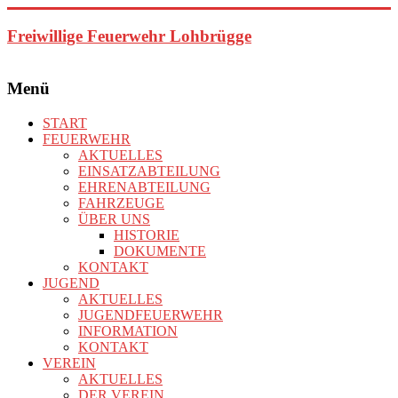
Zum
Inhalt
Freiwillige Feuerwehr Lohbrügge
springen
Menü
START
FEUERWEHR
AKTUELLES
EINSATZABTEILUNG
EHRENABTEILUNG
FAHRZEUGE
ÜBER UNS
HISTORIE
DOKUMENTE
KONTAKT
JUGEND
AKTUELLES
JUGENDFEUERWEHR
INFORMATION
KONTAKT
VEREIN
AKTUELLES
DER VEREIN