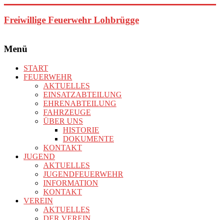
Zum
Inhalt
Freiwillige Feuerwehr Lohbrügge
springen
Menü
START
FEUERWEHR
AKTUELLES
EINSATZABTEILUNG
EHRENABTEILUNG
FAHRZEUGE
ÜBER UNS
HISTORIE
DOKUMENTE
KONTAKT
JUGEND
AKTUELLES
JUGENDFEUERWEHR
INFORMATION
KONTAKT
VEREIN
AKTUELLES
DER VEREIN