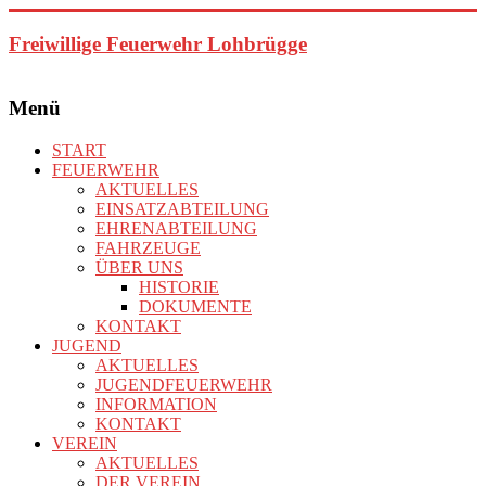
Zum
Inhalt
Freiwillige Feuerwehr Lohbrügge
springen
Menü
START
FEUERWEHR
AKTUELLES
EINSATZABTEILUNG
EHRENABTEILUNG
FAHRZEUGE
ÜBER UNS
HISTORIE
DOKUMENTE
KONTAKT
JUGEND
AKTUELLES
JUGENDFEUERWEHR
INFORMATION
KONTAKT
VEREIN
AKTUELLES
DER VEREIN