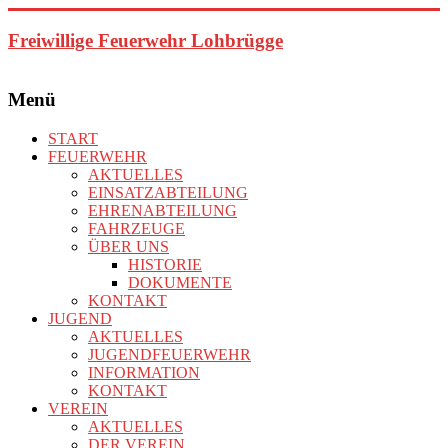
Zum
Inhalt
Freiwillige Feuerwehr Lohbrügge
springen
Menü
START
FEUERWEHR
AKTUELLES
EINSATZABTEILUNG
EHRENABTEILUNG
FAHRZEUGE
ÜBER UNS
HISTORIE
DOKUMENTE
KONTAKT
JUGEND
AKTUELLES
JUGENDFEUERWEHR
INFORMATION
KONTAKT
VEREIN
AKTUELLES
DER VEREIN