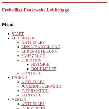
Zum
Inhalt
Freiwillige Feuerwehr Lohbrügge
springen
Menü
START
FEUERWEHR
AKTUELLES
EINSATZABTEILUNG
EHRENABTEILUNG
FAHRZEUGE
ÜBER UNS
HISTORIE
DOKUMENTE
KONTAKT
JUGEND
AKTUELLES
JUGENDFEUERWEHR
INFORMATION
KONTAKT
VEREIN
AKTUELLES
DER VEREIN