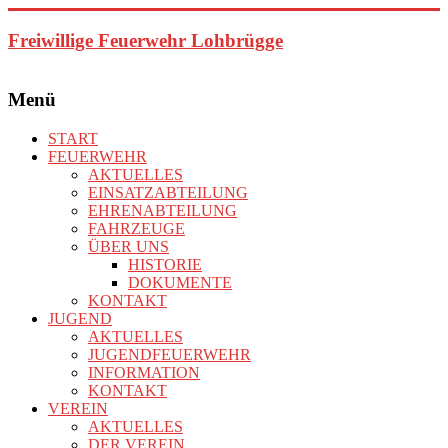
Zum
Inhalt
Freiwillige Feuerwehr Lohbrügge
springen
Menü
START
FEUERWEHR
AKTUELLES
EINSATZABTEILUNG
EHRENABTEILUNG
FAHRZEUGE
ÜBER UNS
HISTORIE
DOKUMENTE
KONTAKT
JUGEND
AKTUELLES
JUGENDFEUERWEHR
INFORMATION
KONTAKT
VEREIN
AKTUELLES
DER VEREIN