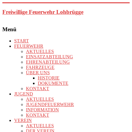
Zum
Inhalt
Freiwillige Feuerwehr Lohbrügge
springen
Menü
START
FEUERWEHR
AKTUELLES
EINSATZABTEILUNG
EHRENABTEILUNG
FAHRZEUGE
ÜBER UNS
HISTORIE
DOKUMENTE
KONTAKT
JUGEND
AKTUELLES
JUGENDFEUERWEHR
INFORMATION
KONTAKT
VEREIN
AKTUELLES
DER VEREIN