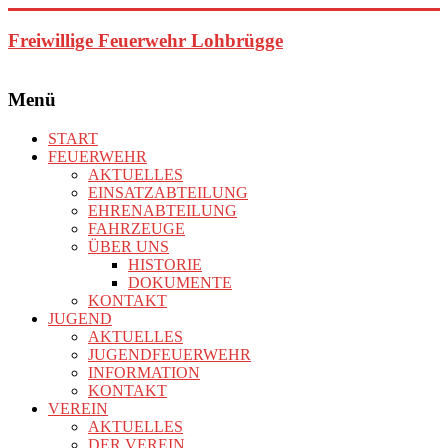
Zum
Inhalt
Freiwillige Feuerwehr Lohbrügge
springen
Menü
START
FEUERWEHR
AKTUELLES
EINSATZABTEILUNG
EHRENABTEILUNG
FAHRZEUGE
ÜBER UNS
HISTORIE
DOKUMENTE
KONTAKT
JUGEND
AKTUELLES
JUGENDFEUERWEHR
INFORMATION
KONTAKT
VEREIN
AKTUELLES
DER VEREIN