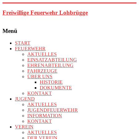
Zum
Inhalt
Freiwillige Feuerwehr Lohbrügge
springen
Menü
START
FEUERWEHR
AKTUELLES
EINSATZABTEILUNG
EHRENABTEILUNG
FAHRZEUGE
ÜBER UNS
HISTORIE
DOKUMENTE
KONTAKT
JUGEND
AKTUELLES
JUGENDFEUERWEHR
INFORMATION
KONTAKT
VEREIN
AKTUELLES
DER VEREIN