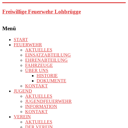
Zum
Inhalt
Freiwillige Feuerwehr Lohbrügge
springen
Menü
START
FEUERWEHR
AKTUELLES
EINSATZABTEILUNG
EHRENABTEILUNG
FAHRZEUGE
ÜBER UNS
HISTORIE
DOKUMENTE
KONTAKT
JUGEND
AKTUELLES
JUGENDFEUERWEHR
INFORMATION
KONTAKT
VEREIN
AKTUELLES
DER VEREIN