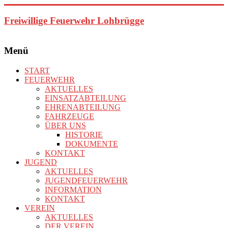
Zum
Inhalt
Freiwillige Feuerwehr Lohbrügge
springen
Menü
START
FEUERWEHR
AKTUELLES
EINSATZABTEILUNG
EHRENABTEILUNG
FAHRZEUGE
ÜBER UNS
HISTORIE
DOKUMENTE
KONTAKT
JUGEND
AKTUELLES
JUGENDFEUERWEHR
INFORMATION
KONTAKT
VEREIN
AKTUELLES
DER VEREIN