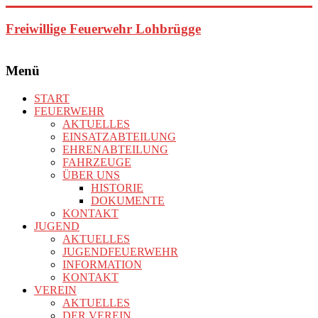
Zum
Inhalt
Freiwillige Feuerwehr Lohbrügge
springen
Menü
START
FEUERWEHR
AKTUELLES
EINSATZABTEILUNG
EHRENABTEILUNG
FAHRZEUGE
ÜBER UNS
HISTORIE
DOKUMENTE
KONTAKT
JUGEND
AKTUELLES
JUGENDFEUERWEHR
INFORMATION
KONTAKT
VEREIN
AKTUELLES
DER VEREIN