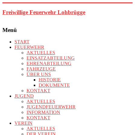
Zum
Inhalt
Freiwillige Feuerwehr Lohbrügge
springen
Menü
START
FEUERWEHR
AKTUELLES
EINSATZABTEILUNG
EHRENABTEILUNG
FAHRZEUGE
ÜBER UNS
HISTORIE
DOKUMENTE
KONTAKT
JUGEND
AKTUELLES
JUGENDFEUERWEHR
INFORMATION
KONTAKT
VEREIN
AKTUELLES
DER VEREIN