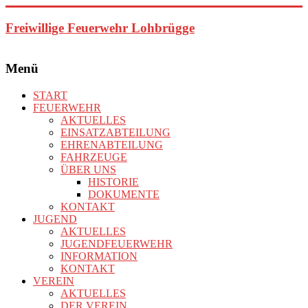
Zum
Inhalt
Freiwillige Feuerwehr Lohbrügge
springen
Menü
START
FEUERWEHR
AKTUELLES
EINSATZABTEILUNG
EHRENABTEILUNG
FAHRZEUGE
ÜBER UNS
HISTORIE
DOKUMENTE
KONTAKT
JUGEND
AKTUELLES
JUGENDFEUERWEHR
INFORMATION
KONTAKT
VEREIN
AKTUELLES
DER VEREIN