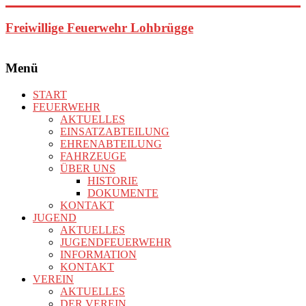
Zum
Inhalt
Freiwillige Feuerwehr Lohbrügge
springen
Menü
START
FEUERWEHR
AKTUELLES
EINSATZABTEILUNG
EHRENABTEILUNG
FAHRZEUGE
ÜBER UNS
HISTORIE
DOKUMENTE
KONTAKT
JUGEND
AKTUELLES
JUGENDFEUERWEHR
INFORMATION
KONTAKT
VEREIN
AKTUELLES
DER VEREIN