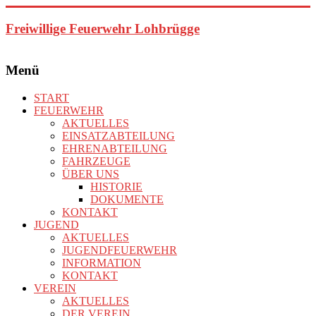
Zum
Inhalt
Freiwillige Feuerwehr Lohbrügge
springen
Menü
START
FEUERWEHR
AKTUELLES
EINSATZABTEILUNG
EHRENABTEILUNG
FAHRZEUGE
ÜBER UNS
HISTORIE
DOKUMENTE
KONTAKT
JUGEND
AKTUELLES
JUGENDFEUERWEHR
INFORMATION
KONTAKT
VEREIN
AKTUELLES
DER VEREIN