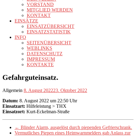
VORSTAND
MITGLIED WERDEN
KONTAKT
EINSÄTZE
EINSATZÜBERSICHT
EINSATZSTATISTIK
INFO
SEITENÜBERSICHT
WEBLINKS
DATENSCHUTZ
IMPRESSUM
KONTAKTE
Gefahrguteinsatz.
Allgemein
8. August 2022
23. Oktober 2022
Datum:
8. August 2022 um 22:50 Uhr
Einsatzart:
Hilfeleistung > THX
Einsatzort:
Kurt-Eckelman-Straße
←
Blinder Alarm, ausgelöst durch piependen Gefrierschrank.
Vermutliches Piepen eines Heimwarnmelders gab Anlass zur