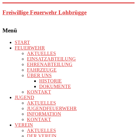
Zum
Inhalt
Freiwillige Feuerwehr Lohbrügge
springen
Menü
START
FEUERWEHR
AKTUELLES
EINSATZABTEILUNG
EHRENABTEILUNG
FAHRZEUGE
ÜBER UNS
HISTORIE
DOKUMENTE
KONTAKT
JUGEND
AKTUELLES
JUGENDFEUERWEHR
INFORMATION
KONTAKT
VEREIN
AKTUELLES
DER VEREIN