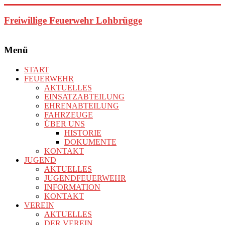
Zum
Inhalt
Freiwillige Feuerwehr Lohbrügge
springen
Menü
START
FEUERWEHR
AKTUELLES
EINSATZABTEILUNG
EHRENABTEILUNG
FAHRZEUGE
ÜBER UNS
HISTORIE
DOKUMENTE
KONTAKT
JUGEND
AKTUELLES
JUGENDFEUERWEHR
INFORMATION
KONTAKT
VEREIN
AKTUELLES
DER VEREIN