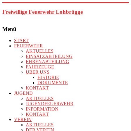
Zum
Inhalt
Freiwillige Feuerwehr Lohbrügge
springen
Menü
START
FEUERWEHR
AKTUELLES
EINSATZABTEILUNG
EHRENABTEILUNG
FAHRZEUGE
ÜBER UNS
HISTORIE
DOKUMENTE
KONTAKT
JUGEND
AKTUELLES
JUGENDFEUERWEHR
INFORMATION
KONTAKT
VEREIN
AKTUELLES
DER VEREIN