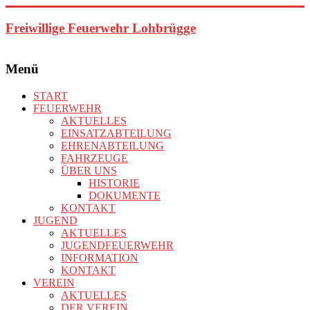
Zum
Inhalt
Freiwillige Feuerwehr Lohbrügge
springen
Menü
START
FEUERWEHR
AKTUELLES
EINSATZABTEILUNG
EHRENABTEILUNG
FAHRZEUGE
ÜBER UNS
HISTORIE
DOKUMENTE
KONTAKT
JUGEND
AKTUELLES
JUGENDFEUERWEHR
INFORMATION
KONTAKT
VEREIN
AKTUELLES
DER VEREIN