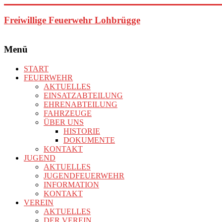
Zum
Inhalt
Freiwillige Feuerwehr Lohbrügge
springen
Menü
START
FEUERWEHR
AKTUELLES
EINSATZABTEILUNG
EHRENABTEILUNG
FAHRZEUGE
ÜBER UNS
HISTORIE
DOKUMENTE
KONTAKT
JUGEND
AKTUELLES
JUGENDFEUERWEHR
INFORMATION
KONTAKT
VEREIN
AKTUELLES
DER VEREIN