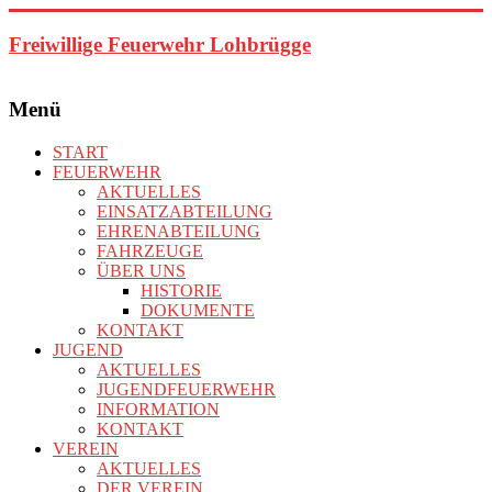
Zum
Inhalt
Freiwillige Feuerwehr Lohbrügge
springen
Menü
START
FEUERWEHR
AKTUELLES
EINSATZABTEILUNG
EHRENABTEILUNG
FAHRZEUGE
ÜBER UNS
HISTORIE
DOKUMENTE
KONTAKT
JUGEND
AKTUELLES
JUGENDFEUERWEHR
INFORMATION
KONTAKT
VEREIN
AKTUELLES
DER VEREIN