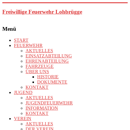
Zum
Inhalt
Freiwillige Feuerwehr Lohbrügge
springen
Menü
START
FEUERWEHR
AKTUELLES
EINSATZABTEILUNG
EHRENABTEILUNG
FAHRZEUGE
ÜBER UNS
HISTORIE
DOKUMENTE
KONTAKT
JUGEND
AKTUELLES
JUGENDFEUERWEHR
INFORMATION
KONTAKT
VEREIN
AKTUELLES
DER VEREIN