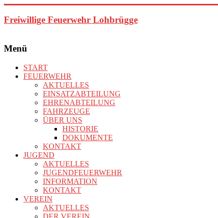
Zum
Inhalt
Freiwillige Feuerwehr Lohbrügge
springen
Menü
START
FEUERWEHR
AKTUELLES
EINSATZABTEILUNG
EHRENABTEILUNG
FAHRZEUGE
ÜBER UNS
HISTORIE
DOKUMENTE
KONTAKT
JUGEND
AKTUELLES
JUGENDFEUERWEHR
INFORMATION
KONTAKT
VEREIN
AKTUELLES
DER VEREIN