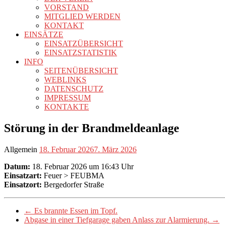
VORSTAND
MITGLIED WERDEN
KONTAKT
EINSÄTZE
EINSATZÜBERSICHT
EINSATZSTATISTIK
INFO
SEITENÜBERSICHT
WEBLINKS
DATENSCHUTZ
IMPRESSUM
KONTAKTE
Störung in der Brandmeldeanlage
Allgemein
18. Februar 2026
7. März 2026
Datum:
18. Februar 2026 um 16:43 Uhr
Einsatzart:
Feuer > FEUBMA
Einsatzort:
Bergedorfer Straße
←
Es brannte Essen im Topf.
Abgase in einer Tiefgarage gaben Anlass zur Alarmierung.
→