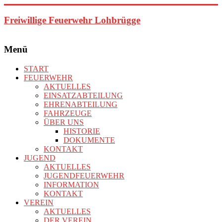
Zum
Inhalt
Freiwillige Feuerwehr Lohbrügge
springen
Menü
START
FEUERWEHR
AKTUELLES
EINSATZABTEILUNG
EHRENABTEILUNG
FAHRZEUGE
ÜBER UNS
HISTORIE
DOKUMENTE
KONTAKT
JUGEND
AKTUELLES
JUGENDFEUERWEHR
INFORMATION
KONTAKT
VEREIN
AKTUELLES
DER VEREIN