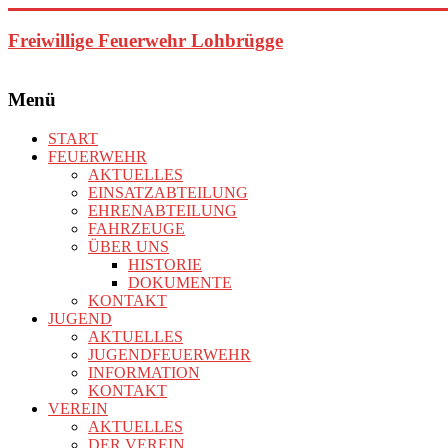
Zum
Inhalt
Freiwillige Feuerwehr Lohbrügge
springen
Menü
START
FEUERWEHR
AKTUELLES
EINSATZABTEILUNG
EHRENABTEILUNG
FAHRZEUGE
ÜBER UNS
HISTORIE
DOKUMENTE
KONTAKT
JUGEND
AKTUELLES
JUGENDFEUERWEHR
INFORMATION
KONTAKT
VEREIN
AKTUELLES
DER VEREIN