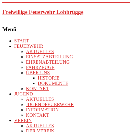
Zum
Inhalt
Freiwillige Feuerwehr Lohbrügge
springen
Menü
START
FEUERWEHR
AKTUELLES
EINSATZABTEILUNG
EHRENABTEILUNG
FAHRZEUGE
ÜBER UNS
HISTORIE
DOKUMENTE
KONTAKT
JUGEND
AKTUELLES
JUGENDFEUERWEHR
INFORMATION
KONTAKT
VEREIN
AKTUELLES
DER VEREIN