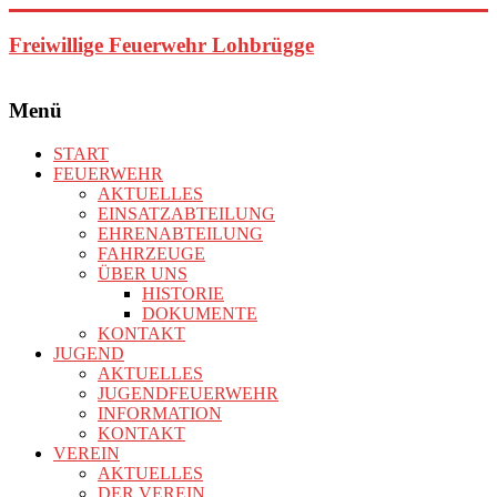
Zum
Inhalt
Freiwillige Feuerwehr Lohbrügge
springen
Menü
START
FEUERWEHR
AKTUELLES
EINSATZABTEILUNG
EHRENABTEILUNG
FAHRZEUGE
ÜBER UNS
HISTORIE
DOKUMENTE
KONTAKT
JUGEND
AKTUELLES
JUGENDFEUERWEHR
INFORMATION
KONTAKT
VEREIN
AKTUELLES
DER VEREIN