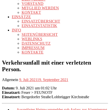
VORSTAND
MITGLIED WERDEN
KONTAKT
EINSÄTZE
EINSATZÜBERSICHT
EINSATZSTATISTIK
INFO
SEITENÜBERSICHT
WEBLINKS
DATENSCHUTZ
IMPRESSUM
KONTAKTE
Verkehrsunfall mit einer verletzten
Person.
Allgemein
9. Juli 2021
19. September 2021
Datum:
9. Juli 2021 um 01:02 Uhr
Einsatzart:
Feuer > FEUNOTF
Einsatzort:
Bergedorfer Straße/Lohbrügger Kirchstraße
←
Ausgelöster Heimwarnmelder gab Anlass zur Alarmierung.