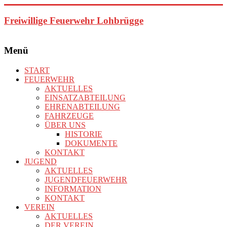
Zum
Inhalt
Freiwillige Feuerwehr Lohbrügge
springen
Menü
START
FEUERWEHR
AKTUELLES
EINSATZABTEILUNG
EHRENABTEILUNG
FAHRZEUGE
ÜBER UNS
HISTORIE
DOKUMENTE
KONTAKT
JUGEND
AKTUELLES
JUGENDFEUERWEHR
INFORMATION
KONTAKT
VEREIN
AKTUELLES
DER VEREIN