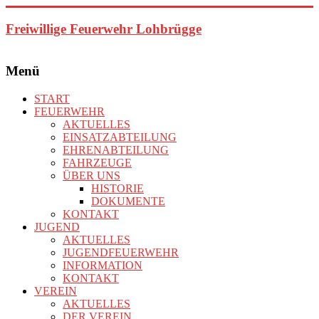
Zum
Inhalt
Freiwillige Feuerwehr Lohbrügge
springen
Menü
START
FEUERWEHR
AKTUELLES
EINSATZABTEILUNG
EHRENABTEILUNG
FAHRZEUGE
ÜBER UNS
HISTORIE
DOKUMENTE
KONTAKT
JUGEND
AKTUELLES
JUGENDFEUERWEHR
INFORMATION
KONTAKT
VEREIN
AKTUELLES
DER VEREIN