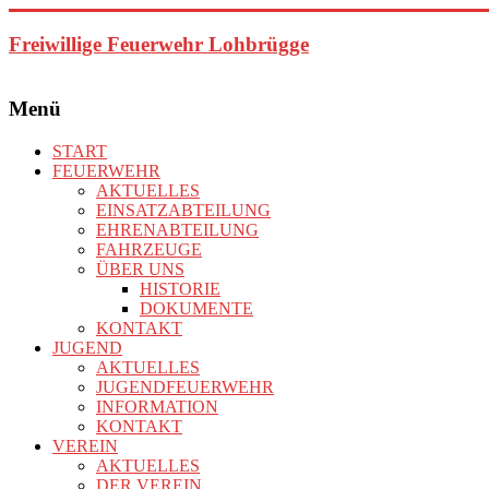
Zum
Inhalt
Freiwillige Feuerwehr Lohbrügge
springen
Menü
START
FEUERWEHR
AKTUELLES
EINSATZABTEILUNG
EHRENABTEILUNG
FAHRZEUGE
ÜBER UNS
HISTORIE
DOKUMENTE
KONTAKT
JUGEND
AKTUELLES
JUGENDFEUERWEHR
INFORMATION
KONTAKT
VEREIN
AKTUELLES
DER VEREIN