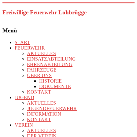
Zum
Inhalt
Freiwillige Feuerwehr Lohbrügge
springen
Menü
START
FEUERWEHR
AKTUELLES
EINSATZABTEILUNG
EHRENABTEILUNG
FAHRZEUGE
ÜBER UNS
HISTORIE
DOKUMENTE
KONTAKT
JUGEND
AKTUELLES
JUGENDFEUERWEHR
INFORMATION
KONTAKT
VEREIN
AKTUELLES
DER VEREIN