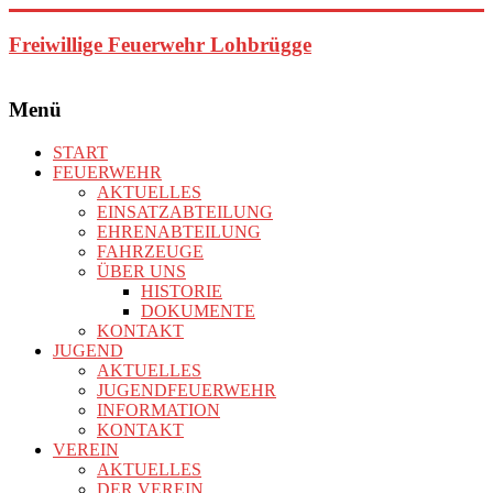
Zum
Inhalt
Freiwillige Feuerwehr Lohbrügge
springen
Menü
START
FEUERWEHR
AKTUELLES
EINSATZABTEILUNG
EHRENABTEILUNG
FAHRZEUGE
ÜBER UNS
HISTORIE
DOKUMENTE
KONTAKT
JUGEND
AKTUELLES
JUGENDFEUERWEHR
INFORMATION
KONTAKT
VEREIN
AKTUELLES
DER VEREIN