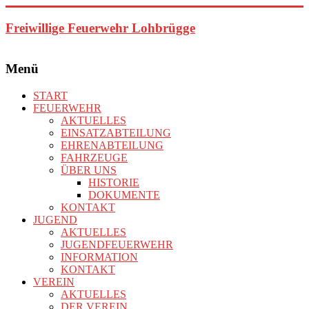
Zum
Inhalt
Freiwillige Feuerwehr Lohbrügge
springen
Menü
START
FEUERWEHR
AKTUELLES
EINSATZABTEILUNG
EHRENABTEILUNG
FAHRZEUGE
ÜBER UNS
HISTORIE
DOKUMENTE
KONTAKT
JUGEND
AKTUELLES
JUGENDFEUERWEHR
INFORMATION
KONTAKT
VEREIN
AKTUELLES
DER VEREIN