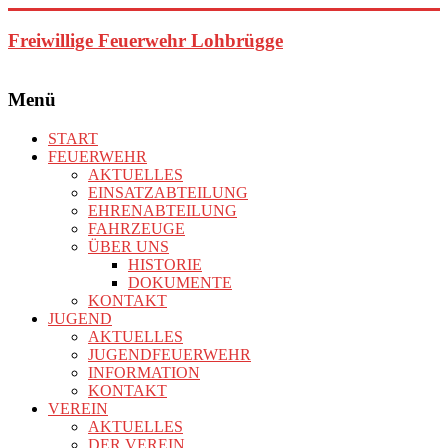
Zum
Inhalt
Freiwillige Feuerwehr Lohbrügge
springen
Menü
START
FEUERWEHR
AKTUELLES
EINSATZABTEILUNG
EHRENABTEILUNG
FAHRZEUGE
ÜBER UNS
HISTORIE
DOKUMENTE
KONTAKT
JUGEND
AKTUELLES
JUGENDFEUERWEHR
INFORMATION
KONTAKT
VEREIN
AKTUELLES
DER VEREIN