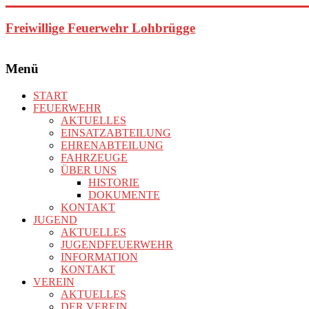
Zum
Inhalt
Freiwillige Feuerwehr Lohbrügge
springen
Menü
START
FEUERWEHR
AKTUELLES
EINSATZABTEILUNG
EHRENABTEILUNG
FAHRZEUGE
ÜBER UNS
HISTORIE
DOKUMENTE
KONTAKT
JUGEND
AKTUELLES
JUGENDFEUERWEHR
INFORMATION
KONTAKT
VEREIN
AKTUELLES
DER VEREIN