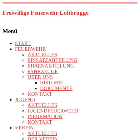
Zum
Inhalt
Freiwillige Feuerwehr Lohbrügge
springen
Menü
START
FEUERWEHR
AKTUELLES
EINSATZABTEILUNG
EHRENABTEILUNG
FAHRZEUGE
ÜBER UNS
HISTORIE
DOKUMENTE
KONTAKT
JUGEND
AKTUELLES
JUGENDFEUERWEHR
INFORMATION
KONTAKT
VEREIN
AKTUELLES
DER VEREIN