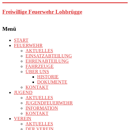
Zum
Inhalt
Freiwillige Feuerwehr Lohbrügge
springen
Menü
START
FEUERWEHR
AKTUELLES
EINSATZABTEILUNG
EHRENABTEILUNG
FAHRZEUGE
ÜBER UNS
HISTORIE
DOKUMENTE
KONTAKT
JUGEND
AKTUELLES
JUGENDFEUERWEHR
INFORMATION
KONTAKT
VEREIN
AKTUELLES
DER VEREIN