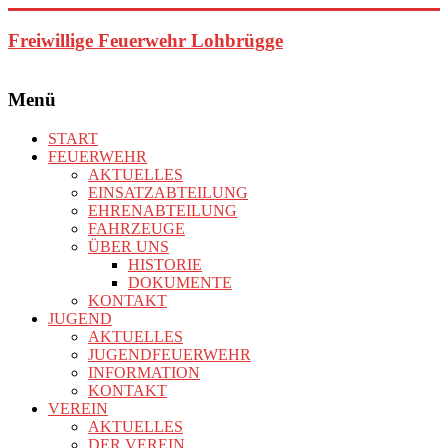
Zum
Inhalt
Freiwillige Feuerwehr Lohbrügge
springen
Menü
START
FEUERWEHR
AKTUELLES
EINSATZABTEILUNG
EHRENABTEILUNG
FAHRZEUGE
ÜBER UNS
HISTORIE
DOKUMENTE
KONTAKT
JUGEND
AKTUELLES
JUGENDFEUERWEHR
INFORMATION
KONTAKT
VEREIN
AKTUELLES
DER VEREIN