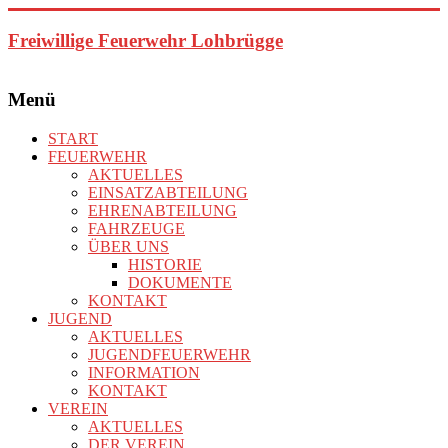
Zum
Inhalt
Freiwillige Feuerwehr Lohbrügge
springen
Menü
START
FEUERWEHR
AKTUELLES
EINSATZABTEILUNG
EHRENABTEILUNG
FAHRZEUGE
ÜBER UNS
HISTORIE
DOKUMENTE
KONTAKT
JUGEND
AKTUELLES
JUGENDFEUERWEHR
INFORMATION
KONTAKT
VEREIN
AKTUELLES
DER VEREIN