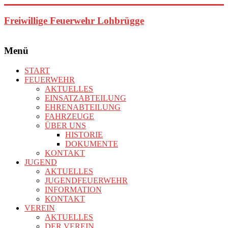
Zum
Inhalt
Freiwillige Feuerwehr Lohbrügge
springen
Menü
START
FEUERWEHR
AKTUELLES
EINSATZABTEILUNG
EHRENABTEILUNG
FAHRZEUGE
ÜBER UNS
HISTORIE
DOKUMENTE
KONTAKT
JUGEND
AKTUELLES
JUGENDFEUERWEHR
INFORMATION
KONTAKT
VEREIN
AKTUELLES
DER VEREIN