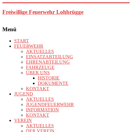
Zum
Inhalt
Freiwillige Feuerwehr Lohbrügge
springen
Menü
START
FEUERWEHR
AKTUELLES
EINSATZABTEILUNG
EHRENABTEILUNG
FAHRZEUGE
ÜBER UNS
HISTORIE
DOKUMENTE
KONTAKT
JUGEND
AKTUELLES
JUGENDFEUERWEHR
INFORMATION
KONTAKT
VEREIN
AKTUELLES
DER VEREIN